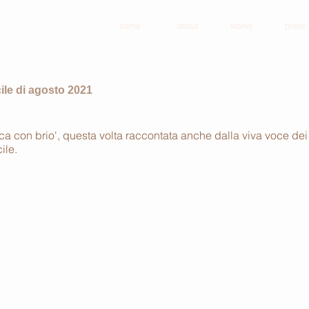
home
about
works
press
ile di agosto 2021
 con brio', questa volta raccontata anche dalla viva voce dei su
ile.