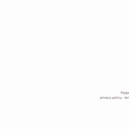
filip
privacy policy
-
te