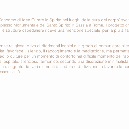
oncorso di Idee Curare lo Spirito nei luoghi della cura del corpo" svolt
sso Monumentale del Santo Spirito in Sassia a Roma, il progetto che
elle strutture ospedaliere riceve una menzione speciale 'per la pluralit
nze religiose, privo di riferimenti iconici e in grado di comunicare sile
lità, favorisce il silenzio, il raccoglimento e la meditazione, ma permet
fedi o culture per un momento di conforto nel difficile momento del ra
, ospitale, silenzioso, armonico, secondo una discrezione minimalista
 disegnate dai vari elementi di seduta o di divisione, a favorire la con
ssenzialità.