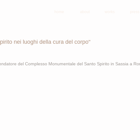
home
about
works
press
irito nei luoghi della cura del corpo"
endatore del Complesso Monumentale del Santo Spirito in Sassia a R