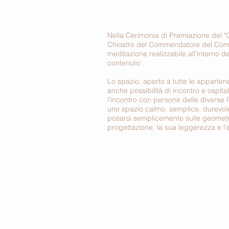
Nella Cerimonia di Premiazione del "C
Chiostro del Commendatore del Comple
meditazione realizzabile all’interno d
contenuto’.
Lo spazio, aperto a tutte le appartene
anche possibilità di incontro e ospita
l’incontro con persone delle diverse 
uno spazio calmo, semplice, durevole
posarsi semplicemente sulle geometrie
progettazione, la sua leggerezza e l’e