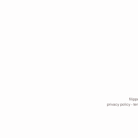
filip
privacy policy
-
te