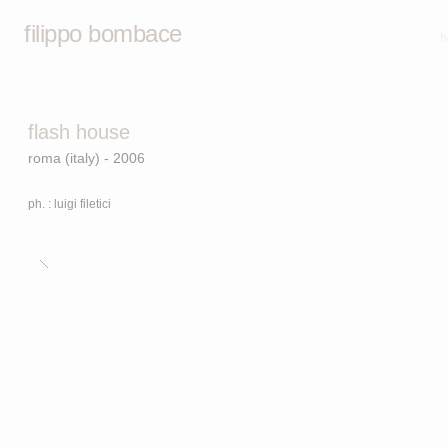
filippo bombace
h
flash house
roma (italy) - 2006
ph. : luigi filetici