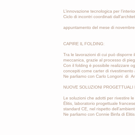
L’innovazione tecnologica per l’interi
Ciclo di incontri coordinati dall’archi
appuntamento del mese di novembre
CAPIRE IL FOLDING:
Tra le lavorazioni di cui può disporre i
meccanica, grazie al processo di pieg
Con il folding è possibile realizzare o
concepiti come carter di rivestimento 
Ne parliamo con Carlo Longoni di A
NUOVE SOLUZIONI PROGETTUALI P
Le soluzioni che adotti per rivestire l
Élitis, laboratorio progettuale frances
standard CE, nel rispetto dell’ambient
Ne parliamo con Connie Binfa di Elitis