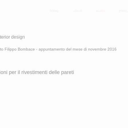
home
about
works
press
terior design
hitetto Filippo Bombace - appuntamento del mese di novembre 2016
oni per il rivestimenti delle pareti