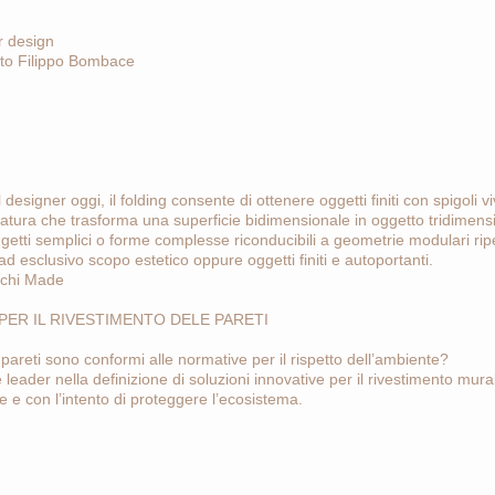
or design
tetto Filippo Bombace
l designer oggi, il folding consente di ottenere oggetti finiti con spigoli
atura che trasforma una superficie bidimensionale in oggetto tridimens
ggetti semplici o forme complesse riconducibili a geometrie modulari ripet
ad esclusivo scopo estetico oppure oggetti finiti e autoportanti.
rchi Made
ER IL RIVESTIMENTO DELE PARETI
e pareti sono conformi alle normative per il rispetto dell’ambiente?
e leader nella definizione di soluzioni innovative per il rivestimento mural
e e con l’intento di proteggere l’ecosistema.