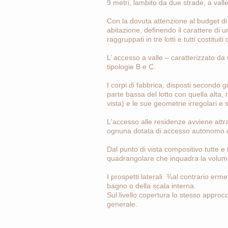
9 metri, lambito da due strade, a vall
Con la dovuta attenzione al budget di 
abitazione, definendo il carattere di u
raggruppati in tre lotti e tutti costituiti
L’ accesso a valle – caratterizzato d
tipologie B e C.
I corpi di fabbrica, disposti secondo 
parte bassa del lotto con quella alta
vista) e le sue geometrie irregolari e 
L'accesso alle residenze avviene attra
ognuna dotata di accesso autonomo d
Dal punto di vista compositivo tutte e
quadrangolare che inquadra la volumetr
I prospetti laterali ¾al contrario erm
bagno o della scala interna.
Sul livello copertura lo stesso approcc
generale.