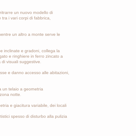
 ritrarre un nuovo modello di
ra i vari corpi di fabbrica,
mentre un altro a monte serve le
 inclinate e gradoni, collega la
to e ringhiere in ferro zincato a
 di visuali suggestive.
esse e danno accesso alle abitazioni,
a un telaio a geometria
 zona notte.
ia e giacitura variabile, dei locali
stici spesso di disturbo alla pulizia