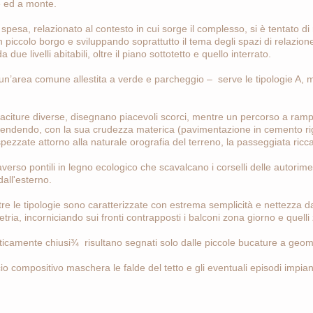
e ed a monte.
spesa, relazionato al contesto in cui sorge il complesso, si è tentato di
n piccolo borgo e sviluppando soprattutto il tema degli spazi di relazione t
 da due livelli abitabili, oltre il piano sottotetto e quello interrato.
a un’area comune allestita a verde e parcheggio – serve le tipologie A, 
giaciture diverse, disegnano piacevoli scorci, mentre un percorso a rampe
, rendendo, con la sua crudezza materica (pavimentazione in cemento riga
spezzate attorno alla naturale orografia del terreno, la passeggiata ricca
verso pontili in legno ecologico che scavalcano i corselli delle autorim
all'esterno.
 tre le tipologie sono caratterizzate con estrema semplicità e nettezza d
ia, incorniciando sui fronti contrapposti i balconi zona giorno e quelli
eticamente chiusi¾ risultano segnati solo dalle piccole bucature a geometr
io compositivo maschera le falde del tetto e gli eventuali episodi impianti