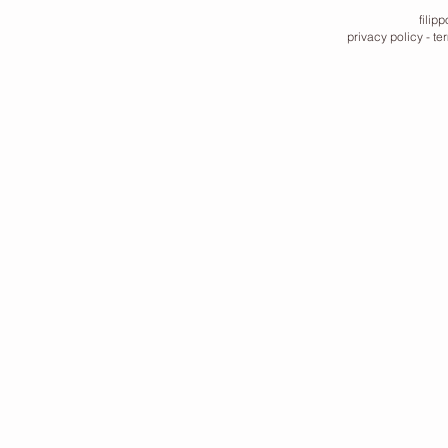
filip
privacy policy
-
te