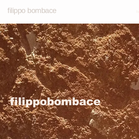
filippo bombace
h
filippobombace